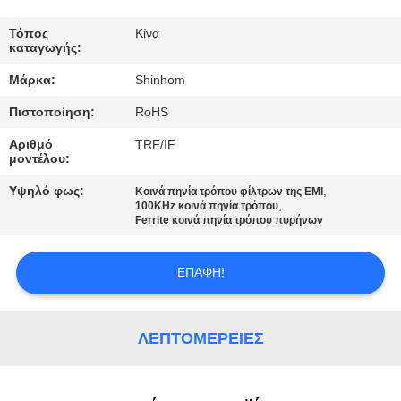
ΣΤΟ
ΕΡΓΟΣΤΆΣΙΟ
Τόπος
Κίνα
καταγωγής:
Μάρκα:
Shinhom
ΈΛΕΓΧΟΣ
Πιστοποίηση:
RoHS
ΠΟΙΌΤΗΤΑΣ
Αριθμό
TRF/IF
μοντέλου:
ΕΠΙΚΟΙΝΩΝΉΣΤΕ
Υψηλό φως:
,
Κοινά πηνία τρόπου φίλτρων της EMI
ΜΑΖΊ
,
100KHz κοινά πηνία τρόπου
Ferrite κοινά πηνία τρόπου πυρήνων
ΜΑΣ
ΕΠΑΦΉ!
ΕΙΔΉΣΕΙΣ
ΛΕΠΤΟΜΈΡΕΙΕΣ
ΥΠΟΘΈΣΕΙΣ