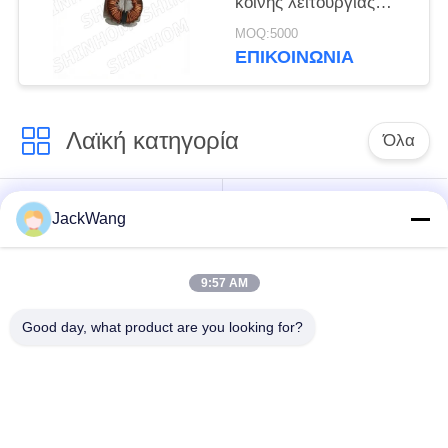
κοινής λειτουργίας
TRF2606H-103Y -40°C
MOQ:5000
έως +105°C για την
ΕΠΙΚΟΙΝΩΝΙΑ
αυτοκινητοβιομηχανική
ηλεκτρονική και
βιομηχανικό έλεγχο
Λαϊκή κατηγορία
Όλα
διασπασμένος
τρέχων
JackWang
τρέχων
μετασχηματιστής
μετασχηματιστής
αίσθησης
πυρήνων
9:57 AM
Good day, what product are you looking for?
Μετασχηματιστή
τρέχων αισθητήρας
υψηλής συχνότητας
επίδρασης αιθουσών
η επιφάνεια
Πηνίο δύναμης
τοποθετεί τα πηνία