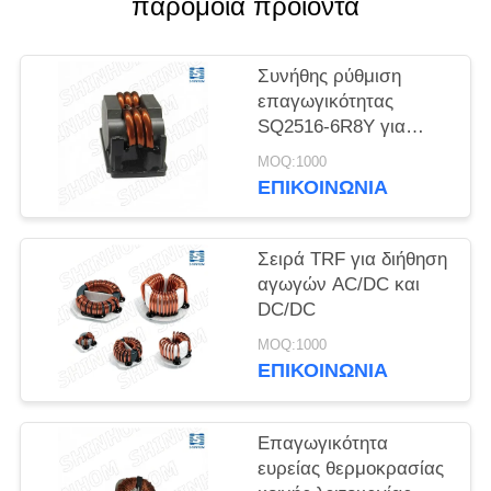
ΖΗΤΉΣΤΕ
παρόμοια προϊόντα
ΜΙΑ
ΠΡΟΣΦΟΡΆ
Συνήθης ρύθμιση
επαγωγικότητας
SQ2516-6R8Y για
SITEMAP
φιλτράρισμα EMI
MOQ:1000
SMPS και εξοπλισμού
ΕΠΙΚΟΙΝΩΝΙΑ
επικοινωνίας
PRIVACY
POLICY
Σειρά TRF για διήθηση
αγωγών AC/DC και
DC/DC
MOQ:1000
ΕΠΙΚΟΙΝΩΝΙΑ
Επαγωγικότητα
ευρείας θερμοκρασίας