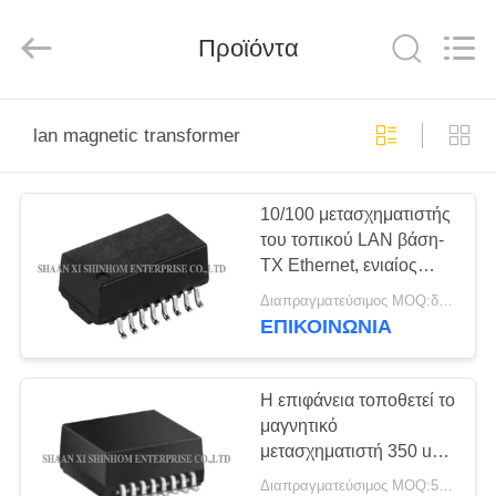
2026
Shaanxi
Shinhom
Enterprise
Προϊόντα
Co.,Ltd.
All
Rights
Reserved.
ΣΠΊΤΙ
lan magnetic transformer
ΠΡΟΪΌΝΤΑ
10/100 μετασχηματιστής
του τοπικού LAN βάση-
ΒΊΝΤΕΟ
TX Ethernet, ενιαίος
λιμένας
Διαπραγματεύσιμος MOQ:διαπραγμάτευση
μετασχηματιστών του
ΣΧΕΤΙΚΆ
ΕΠΙΚΟΙΝΩΝΙΑ
τοπικού LAN μαγνητικός
ΜΕ
ΕΜΆΣ
Η επιφάνεια τοποθετεί το
μαγνητικό
μετασχηματιστή 350 uH
ΕΠΙΣΚΈΨΕΙΣ
OCL Ethernet με 8mA
Διαπραγματεύσιμος MOQ:5000pcs