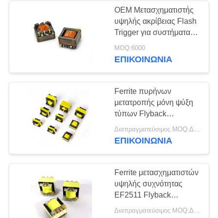
OEM Μετασχηματιστής
υψηλής ακρίβειας Flash
167
Trigger για συστήματα
Κοινή έμφραξη
παλμικής ανάφλεξης
MOQ:6000
ΕΠΙΚΟΙΝΩΝΙΑ
τρόπου
Ferrite πυρήνων
μετατροπής μόνη ψύξη
τύπων Flyback
μετασχηματιστών
47
Διαπραγματεύσιμος MOQ:Διαπραγμάτευση
δύναμης ηλεκτρική
ΕΠΙΚΟΙΝΩΝΙΑ
υψηλής τάσης πηνία
δύναμης
Ferrite μετασχηματιστών
υψηλής συχνότητας
EF2511 Flyback
πυρήνας
Διαπραγματεύσιμος MOQ:Διαπραγμάτευση