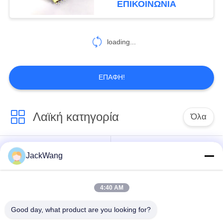
ΕΠΙΚΟΙΝΩΝΙΑ
17
loading...
πηνίο τσιπ
ΕΠΑΦΉ!
Λαϊκή κατηγορία
Όλα
27
Ακουστικός
διασπασμένος
JackWang
τρέχων
μετασχηματιστής
τρέχων
μετασχηματιστής
μετασχηματιστής
αίσθησης
συχνότητας
πυρήνων
4:40 AM
Good day, what product are you looking for?
Μετασχηματιστή
τρέχων αισθητήρας