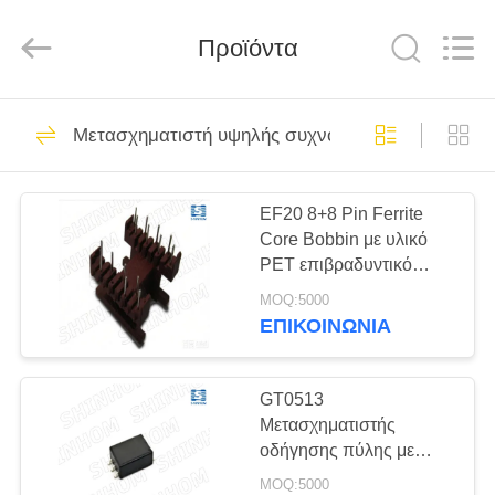
2026
Shaanxi
Shinhom
Enterprise
Προϊόντα
Co.,Ltd.
All
Rights
Reserved.
ΣΠΊΤΙ
57
Μετασχηματιστή υψηλής συχνότητας
διασπασμένος
ΠΡΟΪΌΝΤΑ
τρέχων
EF20 8+8 Pin Ferrite
Core Bobbin με υλικό
μετασχηματιστής
ΒΊΝΤΕΟ
PET επιβραδυντικό
πυρήνων
φλόγας UL 94V-0 για
MOQ:5000
μετασχηματιστές
ΣΧΕΤΙΚΆ
ΕΠΙΚΟΙΝΩΝΙΑ
Flyback
62
ΜΕ
τρέχων
ΕΜΆΣ
GT0513
Μετασχηματιστής
μετασχηματιστής
οδήγησης πύλης με
ΕΠΙΣΚΈΨΕΙΣ
βασική απομόνωση
αίσθησης
MOQ:5000