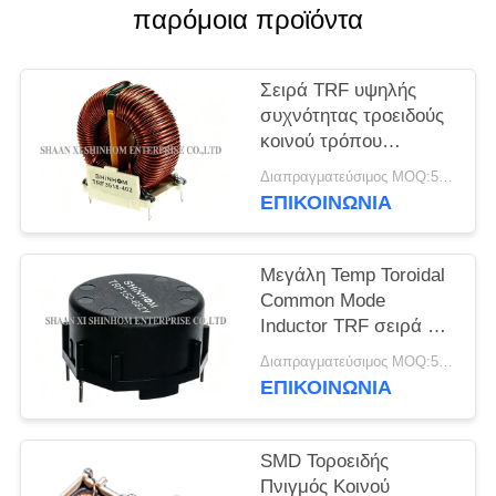
ΖΗΤΉΣΤΕ
παρόμοια προϊόντα
ΜΙΑ
ΠΡΟΣΦΟΡΆ
Σειρά TRF υψηλής
συχνότητας τροειδούς
κοινού τρόπου
SITEMAP
θορύβου για
Διαπραγματεύσιμος MOQ:5000 τεμ
καταστολή θορύβου
ΕΠΙΚΟΙΝΩΝΙΑ
PRIVACY
αγωγών AC/DC και
DC/DC
POLICY
Μεγάλη Temp Toroidal
Common Mode
Inductor TRF σειρά για
LCD/PDP τηλεοράσεις
Διαπραγματεύσιμος MOQ:5000 τεμ
και περιφερειακά
ΕΠΙΚΟΙΝΩΝΙΑ
συστήματα
υπολογιστών
SMD Τοροειδής
Πνιγμός Κοινού