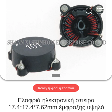
2026
Shaanxi
Shinhom
Enterprise
Co.,Ltd.
All
Rights
Reserved.
ΣΠΊΤΙ
ΠΡΟΪΌΝΤΑ
ΒΊΝΤΕΟ
ΣΧΕΤΙΚΆ
ΜΕ
ΕΜΆΣ
Κοινή έμφραξη τρόπου
Ελαφριά ηλεκτρονική σπείρα
ΕΠΙΣΚΈΨΕΙΣ
17.4*17.4*7.62mm έμφραξης υψηλό