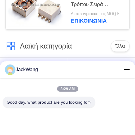
Τρόπου Σειρά
STR0602 10μH-300μH
Διαπραγματεύσιμος MOQ:5000 τεμ
για Τροφοδοτικά
ΕΠΙΚΟΙΝΩΝΙΑ
Διακοπής
Λαϊκή κατηγορία
Όλα
διασπασμένος
τρέχων
JackWang
τρέχων
μετασχηματιστής
μετασχηματιστής
αίσθησης
πυρήνων
8:29 AM
Good day, what product are you looking for?
Μετασχηματιστή
τρέχων αισθητήρας
υψηλής συχνότητας
επίδρασης αιθουσών
η επιφάνεια
Πηνίο δύναμης