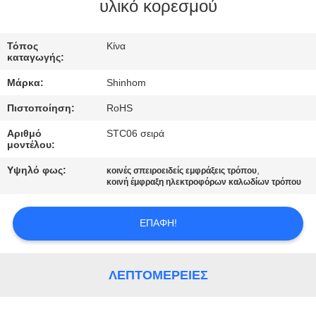
ΣΤΟ
υλικό κορεσμού
ΕΡΓΟΣΤΆΣΙΟ
Τόπος
Κίνα
καταγωγής:
ΈΛΕΓΧΟΣ
Μάρκα:
Shinhom
ΠΟΙΌΤΗΤΑΣ
Πιστοποίηση:
RoHS
Αριθμό
STC06 σειρά
ΕΠΙΚΟΙΝΩΝΉΣΤΕ
μοντέλου:
ΜΑΖΊ
Υψηλό φως:
,
κοινές σπειροειδείς εμφράξεις τρόπου
ΜΑΣ
κοινή έμφραξη ηλεκτροφόρων καλωδίων τρόπου
ΕΠΑΦΉ!
ΕΙΔΉΣΕΙΣ
ΥΠΟΘΈΣΕΙΣ
ΛΕΠΤΟΜΈΡΕΙΕΣ