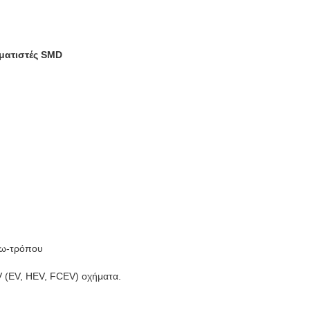
ματιστές SMD
φω-τρόπου
V (EV, HEV, FCEV) οχήματα.