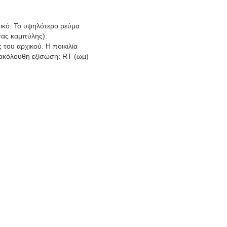
ικό. Το υψηλότερο ρεύμα
σας καμπύλης).
 του αρχικού. Η ποικιλία
 ακόλουθη εξίσωση: RT (ωμ)