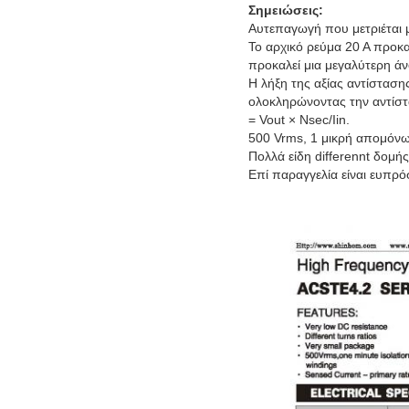
Σημειώσεις:
Αυτεπαγωγή που μετριέται 
Το αρχικό ρεύμα 20 Α προκ
προκαλεί μια μεγαλύτερη άν
Η λήξη της αξίας αντίσταση
ολοκληρώνοντας την αντίστ
= Vout × Nsec/Iin.
500 Vrms, 1 μικρή απομόνωσ
Πολλά είδη differennt δομής
Επί παραγγελία είναι ευπρό