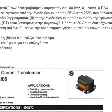
μεταξύ των δευτεροβάθμιων καρφιτσών σε 100 kHz, 0,1 Vrms, 0 ΠΑΧ.
αλεί λιγότερο από την άνοδο θερμοκρασίας 25°C από 25°C περιβαλλοντ
οδο θερμοκρασίας (δείτε την άνοδο θερμοκρασίας εναντίον της τρέχου
ς (RT) είναι βασισμένη στην παραγωγή 1 βολτ με 20 Amps διατρέχοντας
αση αυξάνει ή μειώνει την τάση παραγωγής/το αμπέρ σύμφωνα με την
η (hipot) που τυλίγει στο τύλιγμα.
 και ύφους για την επιλογή σας.
σδεκτος.