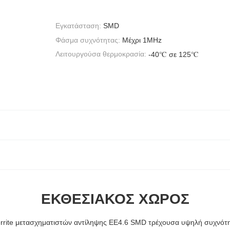
Εγκατάσταση:
SMD
Φάσμα συχνότητας:
Μέχρι 1MHz
Λειτουργούσα θερμοκρασία:
-40℃ σε 125℃
ΕΚΘΕΣΙΑΚΌΣ ΧΏΡΟΣ
rrite μετασχηματιστών αντίληψης EE4.6 SMD τρέχουσα υψηλή συχνότ