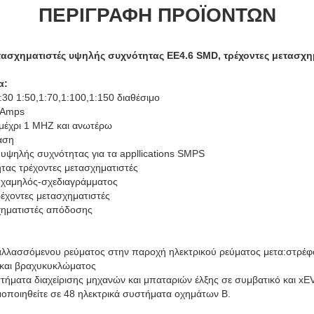
ΠΕΡΙΓΡΑΦΉ ΠΡΟΪΌΝΤΩΝ
τασχηματιστές υψηλής συχνότητας EE4.6 SMD, τρέχοντες μετασχη
α:
1:30 1:50,1:70,1:100,1:150 διαθέσιμο
 Amps
 μέχρι 1 MHZ και ανωτέρω
αση
 υψηλής συχνότητας για τα appllications SMPS
ητας τρέχοντες μετασχηματιστές
 χαμηλός-σχεδιαγράμματος
έχοντες μετασχηματιστές
σχηματιστές απόδοσης
ναλλασσόμενου ρεύματος στην παροχή ηλεκτρικού ρεύματος μετα:στρέ
και βραχυκυκλώματος
ήματα διαχείρισης μηχανών και μπαταριών έλξης σε συμβατικό και xE
οποιηθείτε σε 48 ηλεκτρικά συστήματα οχημάτων Β.