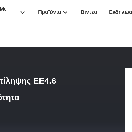
 Με
Προϊόντα
Βίντεο
Εκδηλώσ
ησης
/
Ferrite Μετασχηματιστών Αντίληψης EE4.6 SMD Τρέχουσα Υψη
ντίληψης EE4.6
ότητα