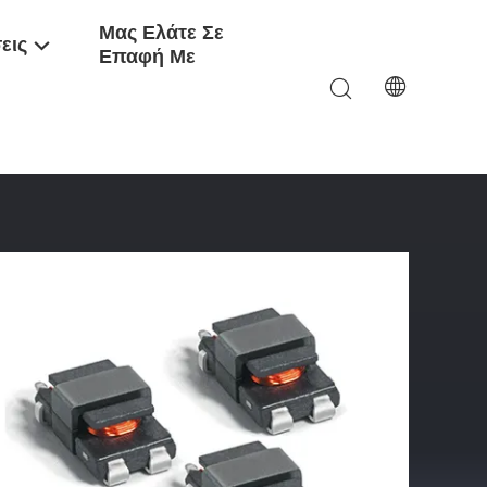
Μας Ελάτε Σε
εις
Επαφή Με
λή Συχνότητα