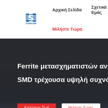
Σχετικά
Αρχική Σελίδα
Εμάς
Αρχική Σελίδα
/
Προϊόντα
/
Τρέχων Μετασχηματιστής Αίσθ
Μιλήστε Τώρα.
Ferrite μετασχηματιστών α
SMD τρέχουσα υψηλή συχν
Καλύτερη Τιμή
Μιλήστε Τώρα.