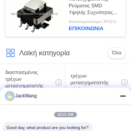
Ρεύματος SMD
Υψηλής Συχνότητας
Σειράς ACSTE50 Έως
Διαπραγματεύσιμος MOQ:Διαπραγμάτευση
50A για Μέτρηση
ΕΠΙΚΟΙΝΩΝΙΑ
Ενέργειας και
Παρακολούθηση
Ισχύος
Λαϊκή κατηγορία
Όλα
διασπασμένος
τρέχων
τρέχων
μετασχηματιστής
μετασχηματιστής
αίσθησης
πυρήνων
JackWang
Μετασχηματιστή
τρέχων αισθητήρας
10:21 AM
υψηλής συχνότητας
επίδρασης αιθουσών
Good day, what product are you looking for?