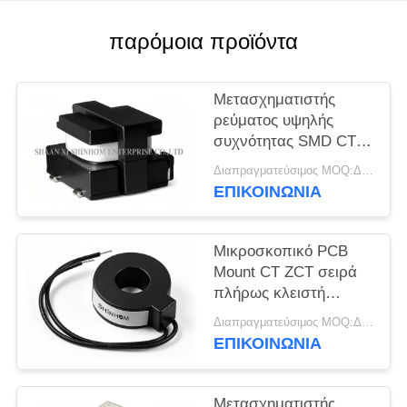
ΖΗΤΉΣΤΕ
ΜΙΑ
παρόμοια προϊόντα
ΠΡΟΣΦΟΡΆ
Μετασχηματιστής
SITEMAP
ρεύματος υψηλής
συχνότητας SMD CT02
σειρά έως 18A
Διαπραγματεύσιμος MOQ:Διαπραγμάτευση
PRIVACY
μικρότερο αποτύπωμα
ΕΠΙΚΟΙΝΩΝΙΑ
POLICY
για μετατροπείς AC-
DC και DC-DC
Μικροσκοπικό PCB
Mount CT ZCT σειρά
πλήρως κλειστή
υψηλής ακρίβειας
Διαπραγματεύσιμος MOQ:Διαπραγμάτευση
γραμμική έξοδος για
ΕΠΙΚΟΙΝΩΝΙΑ
παρακολούθηση
ισχύος και προστασία
Μετασχηματιστής