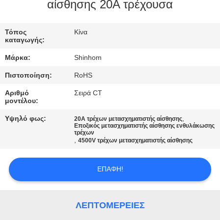
ΣΤΟ
αίσθησης 20A τρέχουσα
ΕΡΓΟΣΤΆΣΙΟ
Τόπος
Κίνα
καταγωγής:
ΈΛΕΓΧΟΣ
Μάρκα:
Shinhom
ΠΟΙΌΤΗΤΑΣ
Πιστοποίηση:
RoHS
Αριθμό
Σειρά CT
ΕΠΙΚΟΙΝΩΝΉΣΤΕ
μοντέλου:
ΜΑΖΊ
Υψηλό φως:
,
20A τρέχων μετασχηματιστής αίσθησης
Εποξικός μετασχηματιστής αίσθησης ενθυλάκωσης
ΜΑΣ
τρέχων
,
4500V τρέχων μετασχηματιστής αίσθησης
ΕΙΔΉΣΕΙΣ
ΕΠΑΦΉ!
ΥΠΟΘΈΣΕΙΣ
ΛΕΠΤΟΜΈΡΕΙΕΣ