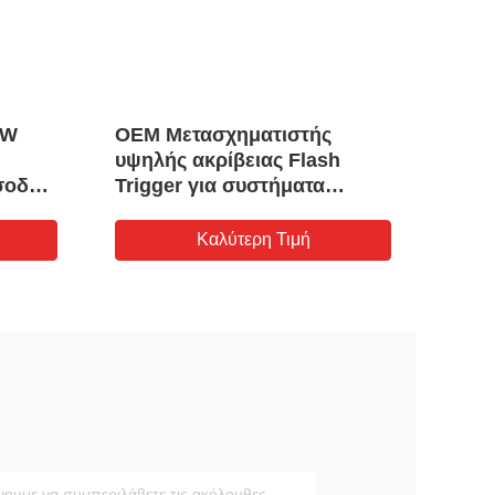
0W
OEM Μετασχηματιστής
EF20
υψηλής ακρίβειας Flash
Bobb
σοδο
Trigger για συστήματα
επιβ
παλμικής ανάφλεξης
94V-
00 kHz
Flyb
Καλύτερη Τιμή