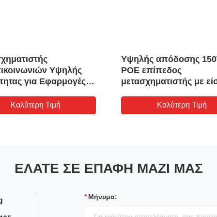
χηματιστής
Υψηλής απόδοσης 15
ικοινωνιών Υψηλής
POE επίπεδος
τητας για Εφαρμογές
μετασχηματιστής με εί
και Set-top Box με
36V-57V και συχνότητα
γή Σχεδίαση SMD και
εναλλαγής 200 kHz - 7
Καλύτερη Τιμή
Καλύτερη Τιμή
ετική Θωράκιση
ΕΛΆΤΕ ΣΕ ΕΠΑΦΉ ΜΑΖΊ ΜΑΣ
Μήνυμα:
g