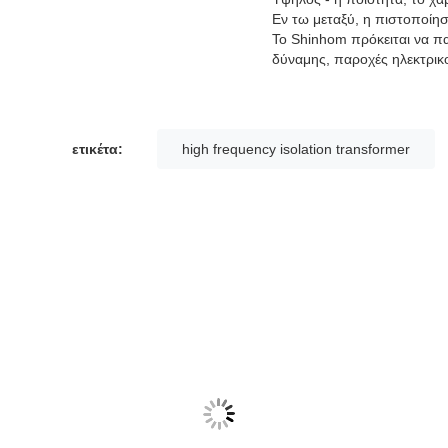
Εν τω μεταξύ, η πιστοποίη
Το Shinhom πρόκειται να π
δύναμης, παροχές ηλεκτρικ
ετικέτα:
high frequency isolation transformer