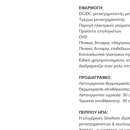
ΕΦΑΡΜΟΓΗ:
DC/DC μετασχηματιστής μ
Τρέχων μετασχηματιστής
Παροχή ηλεκτρικού ρεύματ
Προϊόντα υπολογιστών
DVD
Πίνακας δύναμης οδηγήσε
Πίνακες δύναμης επιδείξεω
Καταναλωτικά ηλεκτρικοί π
Ειδικά χρησιμοποιημένος σ
Διαδραματίζει έναν ρόλο στ
ΠΡΟΔΙΑΓΡΑΦΕΣ:
Λειτουργούσα θερμοκρασία:
Θερμοκρασία αποθήκευσης:
Λειτουργούσα υγρασία: 30
Υγρασία αποθήκευσης: 30
ΠΕΡΙΠΟΥ ΗΠΑ:
Η επιχείρηση Shinhom ιδρύθ
μετασχηματιστών & κουλουρι
Υψηλός - η ποιότητα, το χα