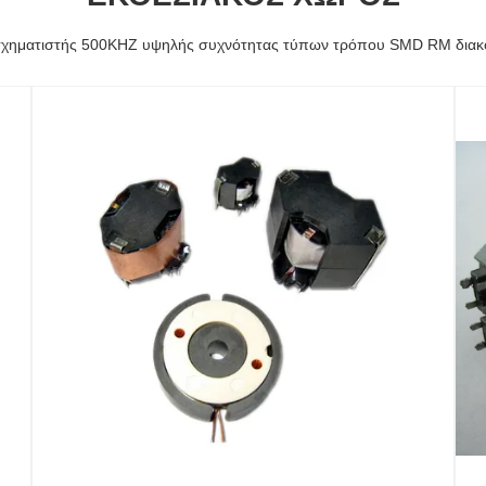
χηματιστής 500KHZ υψηλής συχνότητας τύπων τρόπου SMD RM δια