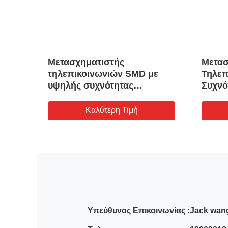
Μετασχηματιστής
Μετασ
ος
τηλεπικοινωνιών SMD με
Τηλεπ
α
υψηλής συχνότητας
Συχνό
νων
απόδοση και εξαιρετική
ADSL 
δομή προστασίας για
Συμπα
Καλύτερη Τιμή
προσαρμοσμένες ηλεκτρικές
Εξαιρ
παραμέτρους
Υπεύθυνος Επικοινωνίας :
Jack wan