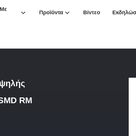
 Με
Προϊόντα
Βίντεο
Εκδηλώσ
τητας
/
Μετασχηματιστής 500KHZ Υψηλής Συχνότητας Τύπων Τρόπο
υψηλής
 SMD RM