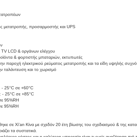
ετατροπέων
ος μετατροπής, προσαρμοστής και UPS
ων
ν TV LCD & οργάνων ελέγχου
ροϊόντα & φορτιστής μπαταριών, εκτυπωτές
την παροχή ηλεκτρικού ρεύματος μετατροπής και τα είδη υψηλής συχν
ην ταλάντευση και το χωρισμό
 - 25°C σε +60°C
 - 25°C σε +85°C
 σε 95%RH
 σε 95%RH
ηκε σε Xi'an Κίνα με σχεδόν 20 έτη βίωσης του σχεδιασμού & της κατ
άζει τα συστατικά.
μηλότερο κόστος και η καλύτερη υπηρεσία είναι τι εμείς αναζήτηση πιό 