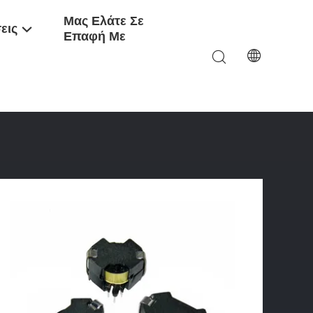
Μας Ελάτε Σε
εις
Επαφή Με
υ SMD RM Διακοπτών