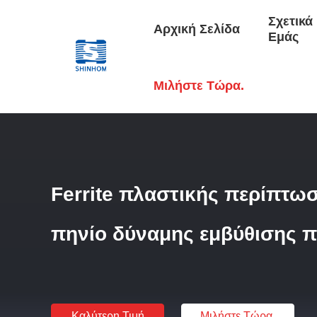
Σχετικά
Αρχική Σελίδα
Εμάς
Αρχική Σελίδα
/
Προϊόντα
/
Πηνίο Δύναμης ΕΜΒΥΘΙΣΗΣ
/
Μιλήστε Τώρα.
Ferrite πλαστικής περίπτω
πηνίο δύναμης εμβύθισης 
Καλύτερη Τιμή
Μιλήστε Τώρα.