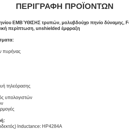
ΠΕΡΙΓΡΑΦΉ ΠΡΟΪΌΝΤΩΝ
ηνίου ΕΜΒΎΘΙΣΗΣ τρυπών, μολυβδούχο πηνίο δύναμης, Fer
ική περίπτωση, unshielded έμφραξη
σματα:
ών πυρήνας
υή τηλεόρασης
ός υπολογιστών
ών
αρμογές
ή:
οδεκτός) lnductance: HP4284A