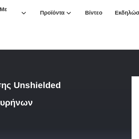
 Με
Προϊόντα
Βίντεο
Εκδηλώσ
Ferrite Πλαστικής Περίπτωσης Unshielded Πηνίο Δύναμης Εμβύθισης 
σης Unshielded
πυρήνων