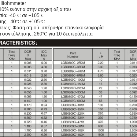
lliohmmeter
10% ενάντια στην αρχική αξία του
σία: -40℃ σε +105℃
σης: -40℃ σε +105℃
σεως: Φάση ατμού, υπέρυθρη επανακυκλοφορία
α συγκόλλησης: 260℃ για 10 δευτερόλεπτα