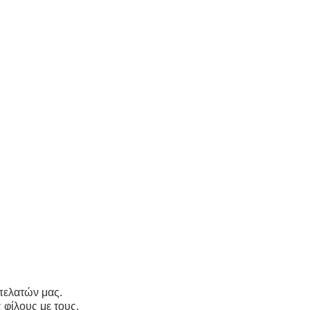
 πελατών μας.
 φίλους με τους.