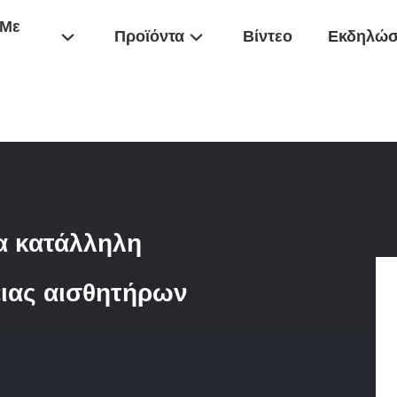
 Με
Προϊόντα
Βίντεο
Εκδηλώσ
 Αιθουσών
/
Ακριβής Αιθουσών Τρέχουσα Κατάλληλη Εγκατάσταση Βα
α κατάλληλη
ειας αισθητήρων