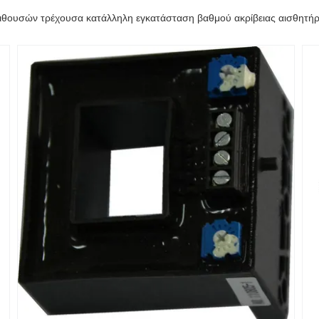
αιθουσών τρέχουσα κατάλληλη εγκατάσταση βαθμού ακρίβειας αισθητή