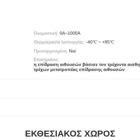
Ονομαστική:
0A~1000A
Θερμοκρασία λειτουργίας:
-40℃ ~ +85℃
Προσαρμοσμένη:
Ναί
Επισημαίνω:
η επίδραση αιθουσών βάσισε τον τρέχοντα αισθ
τρέχων μετατροπέας επίδρασης αιθουσών
ΕΚΘΕΣΙΑΚΌΣ ΧΏΡΟΣ