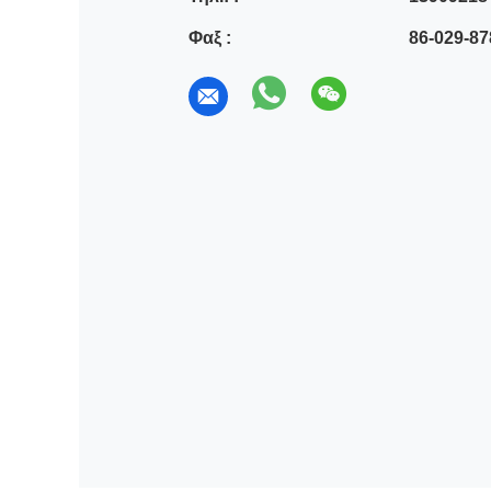
Φαξ :
86-029-8