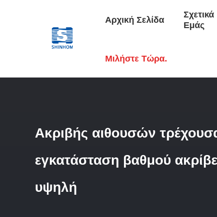
Σχετικά
Αρχική Σελίδα
Εμάς
Αρχική Σελίδα
/
Προϊόντα
/
Τρέχων Αισθητήρας Επίδρασης
Μιλήστε Τώρα.
Ακριβής αιθουσών τρέχουσ
εγκατάσταση βαθμού ακρίβ
υψηλή