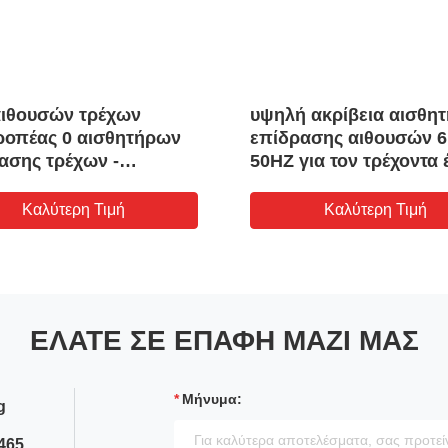
αιθουσών τρέχων
υψηλή ακρίβεια αισθη
ροπέας 0 αισθητήρων
επίδρασης αιθουσών 
ασης τρέχων -
50HZ για τον τρέχοντα 
υργούν ρεύμα 200A
UPS SMPS
Καλύτερη Τιμή
Καλύτερη Τιμή
ΕΛΆΤΕ ΣΕ ΕΠΑΦΉ ΜΑΖΊ ΜΑΣ
Μήνυμα:
g
465