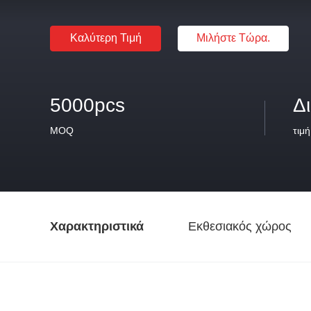
Καλύτερη Τιμή
Μιλήστε Τώρα.
5000pcs
Δ
MOQ
τιμή
Χαρακτηριστικά
Εκθεσιακός χώρος