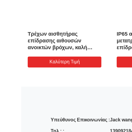
Ν
Τρέχων αισθητήρας
IP65 
επίδρασης αιθουσών
μετατ
τος
ανοικτών βρόχων, καλή
επίδρ
γραμμικότητα ΣΥΝΕΧΏΝ
λειτο
τρέχουσα μετατροπέων
Καλύτερη Τιμή
όχων
εναλλασσόμενου ρεύματος
Υπεύθυνος Επικοινωνίας :
Jack wan
Τηλ.: :
13909218