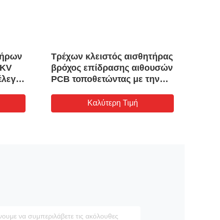
τήρων
Τρέχων κλειστός αισθητήρας
1000
6KV
βρόχος επίδρασης αιθουσών
αισθ
έλεγχο
PCB τοποθετώντας με την
εισό
εισαγωγή 100A
γαλβ
15V 
Καλύτερη Τιμή
τροφ
μετα