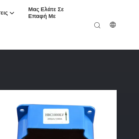
Μας Ελάτε Σε
εις
Επαφή Με
θμού Ακρίβειας Αισθητήρων Υψηλή