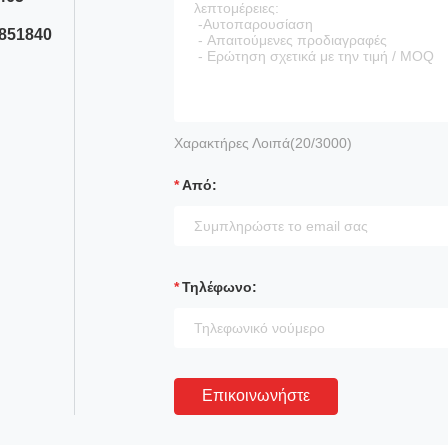
7851840
Χαρακτήρες Λοιπά(
20
/3000)
Από:
Τηλέφωνο:
Επικοινωνήστε