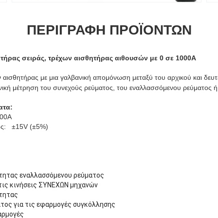
ΠΕΡΙΓΡΑΦΉ ΠΡΟΪΌΝΤΩΝ
ήρας σειράς, τρέχων αισθητήρας αιθουσών με 0 σε 1000A
ν αισθητήρας
με μια γαλβανική απομόνωση μεταξύ του αρχικού και δευ
ονική μέτρηση του συνεχούς ρεύματος, του εναλλασσόμενου ρεύματος 
ατα:
000A
ος: ±15V (±5%)
ύτητας εναλλασσόμενου ρεύματος
 τις κινήσεις ΣΥΝΕΧΩΝ μηχανών
ύτητας
τος για τις εφαρμογές συγκόλλησης
αρμογές