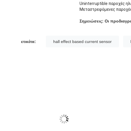
Uninterruptible παροχές η
Μεταστρεφόμενες παροχές
Σημειώσεις: Οι προδιαγ
ετικέτα:
hall effect based current sensor