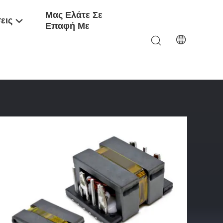
Μας Ελάτε Σε
εις
Επαφή Με
R19/25