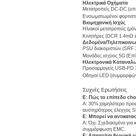
Ηλεκτρικά Οχήματα
Μετατροπείς DC-DC (υπο
Ενσωματωμένοι φορτιστέ
Βιομηχανική Ισχύς
Ηλιακοί μετατροπείς (μ
Κινητήρες (DCR 1.4mΩ ε
Δεδομένα/Τηλεπικοινω
PSU διακομιστών (SRF 2
Μονάδες ισχύος 5G (Επί
Ηλεκτρονικά Καταναλω
Προσαρμογείς USB-PD 3.
Οδηγοί LED (συμμορφών
Συχνές Ερωτήσεις
Ε: Πώς το επίπεδο ch
Α: 30% χαμηλότερο προφ
αυστηρότερος έλεγχος S
Ε: Μπορεί να αντικατ
Α: Όχι. Σχεδιασμένο για
συμμόρφωση EMC.
Ε: Απαιτείται θερμική