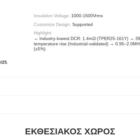
Insulation Voltage:
1000-1500Vrms
Customize Design:
Supported
Highlight:
→ Industry-lowest DCR: 1.4mΩ (TPER25-161Y) →
temperature rise (Industrial-validated) → 0.95–2.0M
(±5%)
/25
,
ΕΚΘΕΣΙΑΚΌΣ ΧΏΡΟΣ