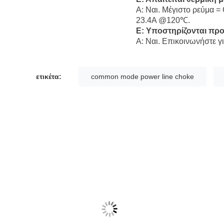
Α: Ναι. Μέγιστο ρεύμα =
23.4A @120℃.
Ε: Υποστηρίζονται πρ
Α: Ναι. Επικοινωνήστε γ
ετικέτα:
common mode power line choke