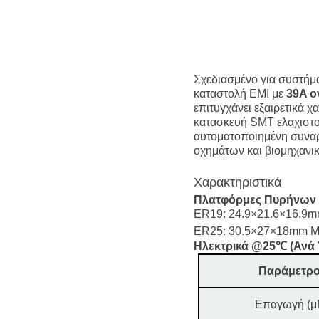
Σχεδιασμένο για συστήμ
καταστολή EMI με
39A ο
επιτυγχάνει εξαιρετικά 
κατασκευή SMT ελαχιστο
αυτοματοποιημένη συναρ
οχημάτων και βιομηχανικ
Χαρακτηριστικά
Πλατφόρμες Πυρήνων
ER19: 24.9×21.6×16.9
ER25: 30.5×27×18mm 
Ηλεκτρικά @25℃ (Ανά
Παράμετρο
Επαγωγή (μ