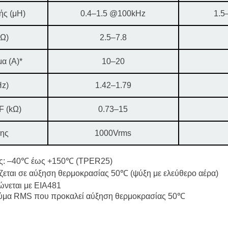
ς (μH)
0.4–1.5 @100kHz
1.5
Ω)
2.5–7.8
α (A)*
10–20
Hz)
1.42–1.79
 (kΩ)
0.73–15
ης
1000Vrms
ας: –40℃ έως +150℃ (TPER25)
ζεται σε αύξηση θερμοκρασίας 50℃ (ψύξη με ελεύθερο αέρα)
ώνεται με EIA481
εύμα RMS που προκαλεί αύξηση θερμοκρασίας 50℃