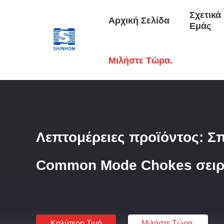
Σχετικά
Αρχική Σελίδα
Εμάς
Αρχική Σελίδα
/
Προϊόντα
/
Κοινή Έμφραξη Τρόπου
/
Λεπτ
Μιλήστε Τώρα.
Λεπτομέρειες προϊόντος: Σ
Common Mode Chokes σειρ
Καλύτερη Τιμή
Μιλήστε Τώρα.