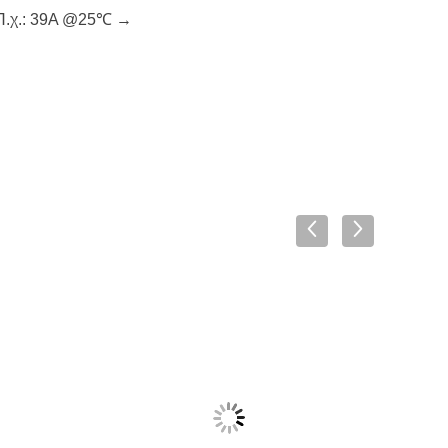
. Π.χ.: 39A @25℃ →