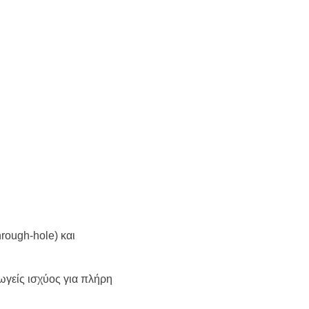
ough-hole) και
ωγείς ισχύος για πλήρη