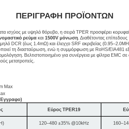
ΠΕΡΙΓΡΑΦΉ ΠΡΟΪΌΝΤΩΝ
ατα ισχύος με υψηλό θόρυβο, η σειρά TPER προσφέρει κορυφαί
νομαστικό ρεύμα
και
1500V μόνωση
. Διαθέτοντας επίπεδου
χαμηλό DCR (έως 1.4mΩ) και έλεγχο SRF ακριβείας (0.95–2.0M
ποιεί τη διασταύρωση, ενώ η συμμόρφωση με RoHS/EIA481 εξα
μολόγηση. Βελτιστοποιημένο για συνέργεια με φίλτρα EMC σε 
ούς μετατροπείς.
mm Max
Max
 Έγγραφο)
ς
Εύρος TPER19
Εύ
H)
120–480 ±35% @10kHz
160–14