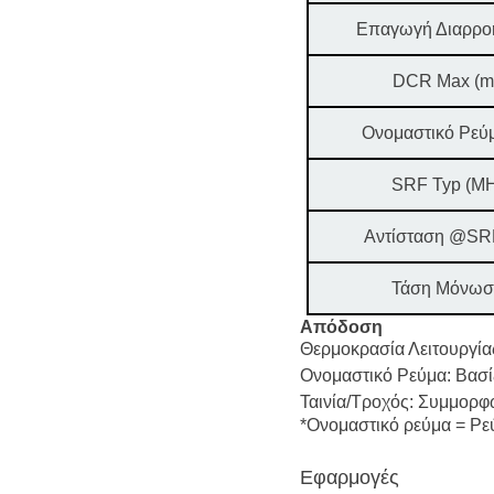
Επαγωγή Διαρροή
DCR Max (m
Ονομαστικό Ρεύμ
SRF Typ (M
Αντίσταση @SRF
Τάση Μόνωσ
Απόδοση
Θερμοκρασία Λειτουργί
Ονομαστικό Ρεύμα: Βασί
Ταινία/Τροχός: Συμμορφ
*Ονομαστικό ρεύμα = Ρ
Εφαρμογές