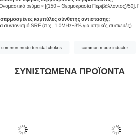
 Ονομαστικό ρεύμα × [(150 – Θερμοκρασία Περιβάλλοντος)/50]
οσαρμοσμένες καμπύλες σύνθετης αντίστασης;
ια συντονισμό SRF (π.χ., 1.0MHz±3% για ιατρικές συσκευές).
common mode toroidal chokes
common mode inductor
ΣΥΝΙΣΤΏΜΕΝΑ ΠΡΟΪΌΝΤΑ