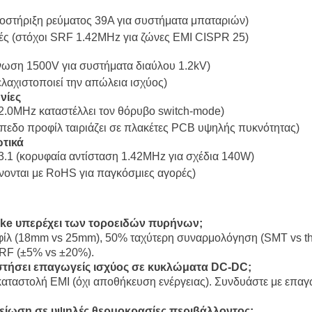
στήριξη ρεύματος 39A για συστήματα μπαταριών)
ς (στόχοι SRF 1.42MHz για ζώνες EMI CISPR 25)
όνωση 1500V για συστήματα διαύλου 1.2kV)
λαχιστοποιεί την απώλεια ισχύος)
νίες
.0MHz καταστέλλει τον θόρυβο switch-mode)
πεδο προφίλ ταιριάζει σε πλακέτες PCB υψηλής πυκνότητας)
τικά
1 (κορυφαία αντίσταση 1.42MHz για σχέδια 140W)
ονται με RoHS για παγκόσμιες αγορές)
oke υπερέχει των τοροειδών πυρήνων;
ίλ (18mm vs 25mm), 50% ταχύτερη συναρμολόγηση (SMT vs thr
RF (±5% vs ±20%).
αστήσει επαγωγείς ισχύος σε κυκλώματα DC-DC;
 καταστολή EMI (όχι αποθήκευση ενέργειας). Συνδυάστε με επαγ
 μείωση σε υψηλές θερμοκρασίες περιβάλλοντος;