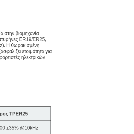
α στην βιομηχανία
ς πυρήνες ER19/ER25,
Hz). Η θωρακισμένη
σφαλίζει ετοιμότητα για
φορτιστές ηλεκτρικών
ρος TPER25
00 ±35% @10kHz