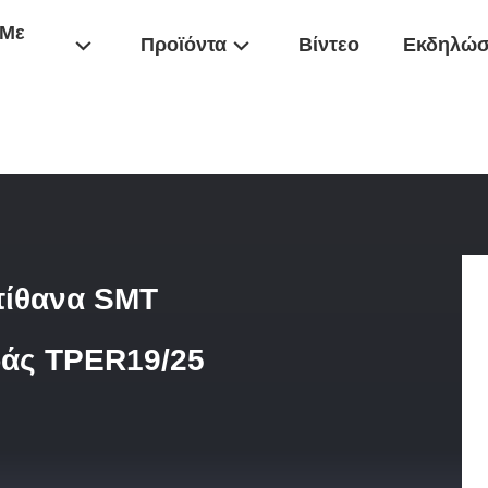
 Με
Προϊόντα
Βίντεο
Εκδηλώσ
ομέρειες Προϊόντος: Σπίθανα SMT Common Mode Chokes Σειράς TPE
πίθανα SMT
άς TPER19/25