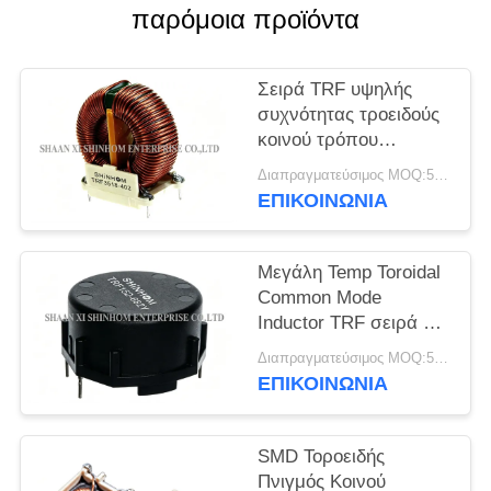
ΖΗΤΉΣΤΕ
παρόμοια προϊόντα
ΜΙΑ
ΠΡΟΣΦΟΡΆ
Σειρά TRF υψηλής
συχνότητας τροειδούς
κοινού τρόπου
SITEMAP
θορύβου για
Διαπραγματεύσιμος MOQ:5000 τεμ
καταστολή θορύβου
ΕΠΙΚΟΙΝΩΝΙΑ
PRIVACY
αγωγών AC/DC και
DC/DC
POLICY
Μεγάλη Temp Toroidal
Common Mode
Inductor TRF σειρά για
LCD/PDP τηλεοράσεις
Διαπραγματεύσιμος MOQ:5000 τεμ
και περιφερειακά
ΕΠΙΚΟΙΝΩΝΙΑ
συστήματα
υπολογιστών
SMD Τοροειδής
Πνιγμός Κοινού