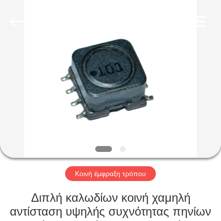
2026
Shaanxi
Shinhom
Enterprise
Co.,Ltd.
All
Rights
Reserved.
ΣΠΊΤΙ
ΠΡΟΪΌΝΤΑ
ΒΊΝΤΕΟ
ΣΧΕΤΙΚΆ
ΜΕ
ΕΜΆΣ
Κοινή έμφραξη τρόπου
Διπλή καλωδίων κοινή χαμηλή
ΕΠΙΣΚΈΨΕΙΣ
αντίσταση υψηλής συχνότητας πηνίων