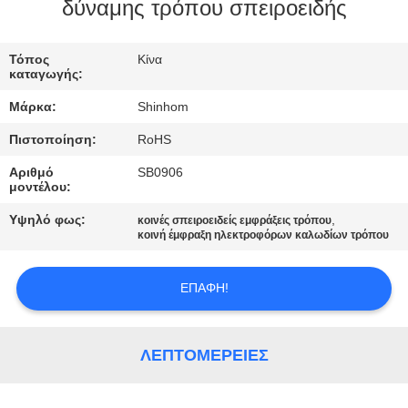
ΣΤΟ
δύναμης τρόπου σπειροειδής
ΕΡΓΟΣΤΆΣΙΟ
Τόπος
Κίνα
καταγωγής:
ΈΛΕΓΧΟΣ
Μάρκα:
Shinhom
ΠΟΙΌΤΗΤΑΣ
Πιστοποίηση:
RoHS
Αριθμό
SB0906
ΕΠΙΚΟΙΝΩΝΉΣΤΕ
μοντέλου:
ΜΑΖΊ
Υψηλό φως:
,
κοινές σπειροειδείς εμφράξεις τρόπου
ΜΑΣ
κοινή έμφραξη ηλεκτροφόρων καλωδίων τρόπου
ΕΠΑΦΉ!
ΕΙΔΉΣΕΙΣ
ΥΠΟΘΈΣΕΙΣ
ΛΕΠΤΟΜΈΡΕΙΕΣ