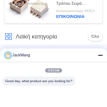
Τρόπου Σειρά
STR0602 10μH-300μH
Διαπραγματεύσιμος MOQ:5000 τεμ
για Τροφοδοτικά
ΕΠΙΚΟΙΝΩΝΙΑ
Διακοπής
Λαϊκή κατηγορία
Όλα
διασπασμένος
τρέχων
JackWang
τρέχων
μετασχηματιστής
μετασχηματιστής
αίσθησης
πυρήνων
4:53 AM
Good day, what product are you looking for?
Μετασχηματιστή
τρέχων αισθητήρας
υψηλής συχνότητας
επίδρασης αιθουσών
η επιφάνεια
Πηνίο δύναμης