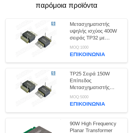
ΖΗΤΉΣΤΕ
παρόμοια προϊόντα
ΜΙΑ
ΠΡΟΣΦΟΡΆ
Μετασχηματιστής
υψηλής ισχύος 400W
σειράς TP32 με
SITEMAP
λειτουργία υψηλής
MOQ:1000
συχνότητας και υλικά
ΕΠΙΚΟΙΝΩΝΙΑ
PRIVACY
UL 94V-0
POLICY
TP25 Σειρά 150W
Επίπεδος
Μετασχηματιστής
Υψηλής Συχνότητας
MOQ:5000
Χαμηλού Προφίλ για
ΕΠΙΚΟΙΝΩΝΙΑ
Μετατροπείς DC/DC &
Τροφοδοτικά
Μεταγωγής
90W High Frequency
Planar Transformer