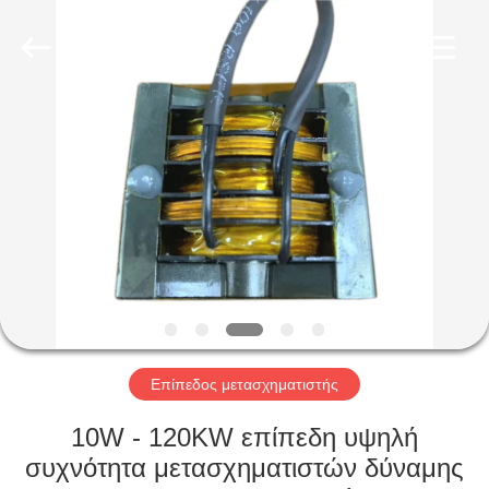
2026
Shaanxi
Shinhom
Enterprise
Co.,Ltd.
All
Rights
Reserved.
ΣΠΊΤΙ
ΠΡΟΪΌΝΤΑ
ΒΊΝΤΕΟ
ΣΧΕΤΙΚΆ
ΜΕ
ΕΜΆΣ
Επίπεδος μετασχηματιστής
10W - 120KW επίπεδη υψηλή
ΕΠΙΣΚΈΨΕΙΣ
συχνότητα μετασχηματιστών δύναμης