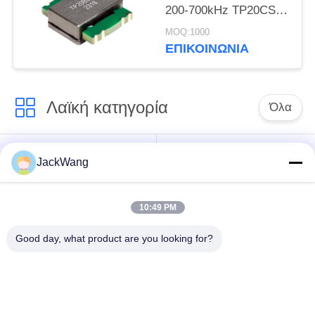
200-700kHz TP20CS
Series
MOQ:1000
ΕΠΙΚΟΙΝΩΝΙΑ
Λαϊκή κατηγορία
Όλα
διασπασμένος
τρέχων
JackWang
τρέχων
μετασχηματιστής
μετασχηματιστής
αίσθησης
πυρήνων
10:49 PM
Good day, what product are you looking for?
Μετασχηματιστή
τρέχων αισθητήρας
υψηλής συχνότητας
επίδρασης αιθουσών
η επιφάνεια
Πηνίο δύναμης