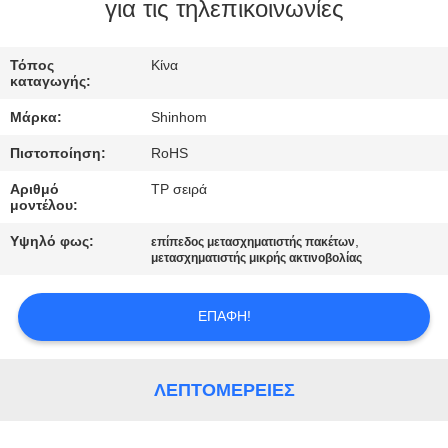
ΣΤΟ
για τις τηλεπικοινωνίες
ΕΡΓΟΣΤΆΣΙΟ
Τόπος
Κίνα
καταγωγής:
ΈΛΕΓΧΟΣ
Μάρκα:
Shinhom
ΠΟΙΌΤΗΤΑΣ
Πιστοποίηση:
RoHS
Αριθμό
TP σειρά
ΕΠΙΚΟΙΝΩΝΉΣΤΕ
μοντέλου:
ΜΑΖΊ
Υψηλό φως:
,
επίπεδος μετασχηματιστής πακέτων
ΜΑΣ
μετασχηματιστής μικρής ακτινοβολίας
ΕΠΑΦΉ!
ΕΙΔΉΣΕΙΣ
ΥΠΟΘΈΣΕΙΣ
ΛΕΠΤΟΜΈΡΕΙΕΣ