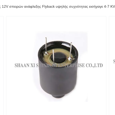
ς 12V σπειρών ανάφλεξης Flyback υψηλής συχνότητας εισήγαγε 4-7 K