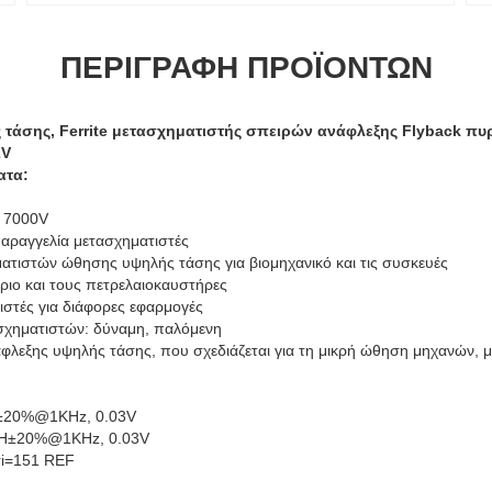
ΠΕΡΙΓΡΑΦΉ ΠΡΟΪΌΝΤΩΝ
τάσης, Ferrite μετασχηματιστής σπειρών ανάφλεξης Flyback πυ
2V
ατα:
 7000V
παραγγελία μετασχηματιστές
ατιστών ώθησης υψηλής τάσης για βιομηχανικό και τις συσκευές
έριο και τους πετρελαιοκαυστήρες
ιστές για διάφορες εφαρμογές
σχηματιστών: δύναμη, παλόμενη
φλεξης υψηλής τάσης, που σχεδιάζεται για τη μικρή ώθηση μηχανών, 
H±20%@1KHz, 0.03V
mH±20%@1KHz, 0.03V
ri=151 REF