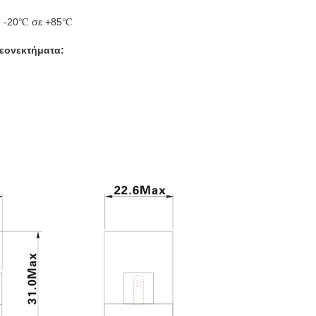
α: -20℃ σε +85℃
εονεκτήματα: