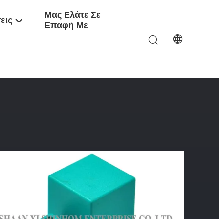
Μας Ελάτε Σε
εις
Επαφή Με
ψηλής Συχνότητας Εισήγαγε 4-7 KV Τάσης Παραγωγής