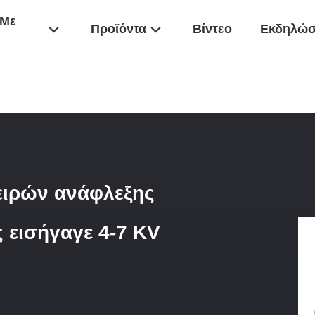
 Με
Προϊόντα
Βίντεο
Εκδηλώσ
ψηλής Τάσης
/
Ο Μετασχηματιστής 12V Σπειρών Ανάφλεξης Flyback Υ
ειρών ανάφλεξης
 εισήγαγε 4-7 KV