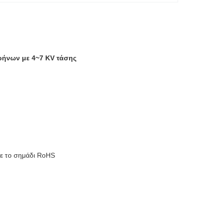
ρήνων με 4~7 KV τάσης
με το σημάδι RoHS