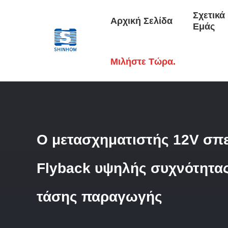
Σχετικά
Αρχική Σελίδα
Εμάς
Αρχική Σελίδα
/
Προϊόντα
/
Μετασχηματιστής Ανάφλεξης Υ
Μιλήστε Τώρα.
Ο μετασχηματιστής 12V σπ
Flyback υψηλής συχνότητας
τάσης παραγωγής