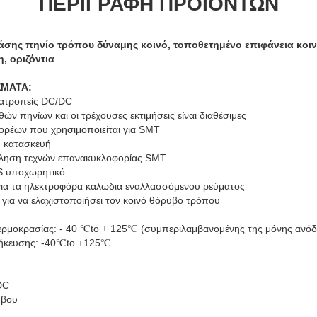
ΠΕΡΙΓΡΑΦΉ ΠΡΟΪΌΝΤΩΝ
άσης πηνίο τρόπου δύναμης κοινό, τοποθετημένο επιφάνεια κοι
, οριζόντια
ΣΜΑΤΑ:
τατροπείς DC/DC
θών πηνίων και οι τρέχουσες εκτιμήσεις είναι διαθέσιμες
ορέων που χρησιμοποιείται για SMT
 κατασκευή
λληση τεχνών επανακυκλοφορίας SMT.
S υποχωρητικό.
 για τα ηλεκτροφόρα καλώδια εναλλασσόμενου ρεύματος
για να ελαχιστοποιήσει τον κοινό θόρυβο τρόπου
θερμοκρασίας: - 40 ℃to + 125℃ (συμπεριλαμβανομένης της μόνης ανό
θήκευσης: -40℃to +125℃
DC
ύβου