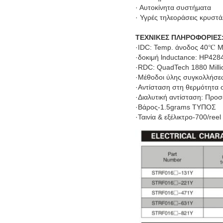
· Αυτοκίνητα συστήματα
· Υγρές τηλεοράσεις κρυστ
ΤΕΧΝΙΚΕΣ ΠΛΗΡΟΦΟΡΙΕΣ
·IDC: Temp. άνοδος 40℃ 
·δοκιμή lnductance: HP428
·RDC: QuadTech 1880 Mill
·Μέθοδοι ύλης συγκολλήσε
·Αντίσταση στη θερμότητα 
·Διαλυτική αντίσταση: Προ
·Βάρος-1.5grams ΤΥΠΟΣ
·Ταινία & εξέλικτρο-700/reel