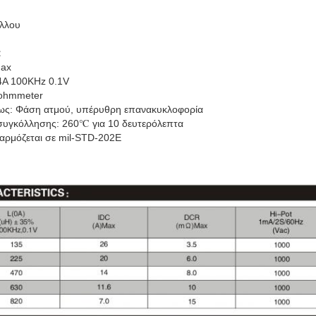
άλλου
:
Max
4A 100KHz 0.1V
iohmmeter
ως: Φάση ατμού, υπέρυθρη επανακυκλοφορία
συγκόλλησης: 260℃ για 10 δευτερόλεπτα
σαρμόζεται σε mil-STD-202E