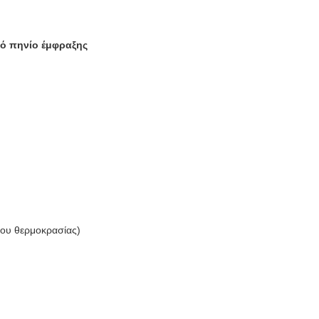
νό πηνίο έμφραξης
δου θερμοκρασίας)