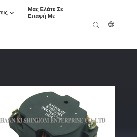
Μας Ελάτε Σε
εις
Επαφή Με
 EMI Περίπτωσης