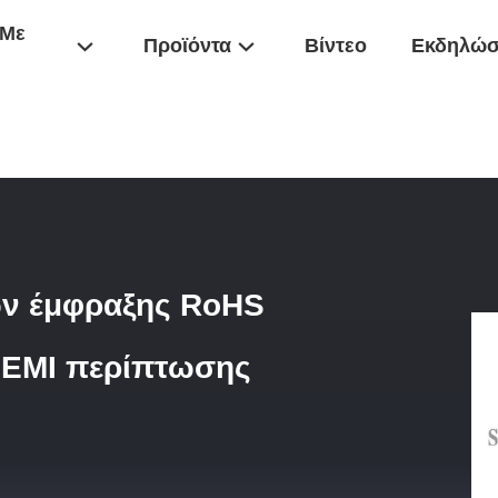
 Με
Προϊόντα
Βίντεο
Εκδηλώσ
ωρητικό Πηνίο Σπειρών Έμφραξης RoHS Με Την Άριστη Απόδοση Της
ών έμφραξης RoHS
ς EMI περίπτωσης