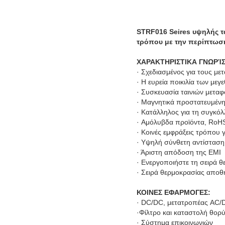
STRF016 Seires υψηλής τ
τρόπου με την περίπτωση
ΧΑΡΑΚΤΗΡΙΣΤΙΚΑ ΓΝΩΡΊ
·
Σχεδιασμένος για τους με
·
Η ευρεία ποικιλία των μεγε
·
Συσκευασία ταινιών μεταφ
·
Μαγνητικά προστατευμένη
·
Κατάλληλος για τη συγκό
·
Αμόλυβδα προϊόντα, RoH
· Κοινές εμφράξεις τρόπου
· Υψηλή σύνθετη αντίσταση 
· Άριστη απόδοση της EMI
· Ενεργοποιήστε τη σειρά 
· Σειρά θερμοκρασίας απο
ΚΟΙΝΕΣ ΕΦΑΡΜΟΓΕΣ:
· DC/DC, μετατροπέας AC/
·Φίλτρο και καταστολή θορ
· Σύστημα επικοινωνιών