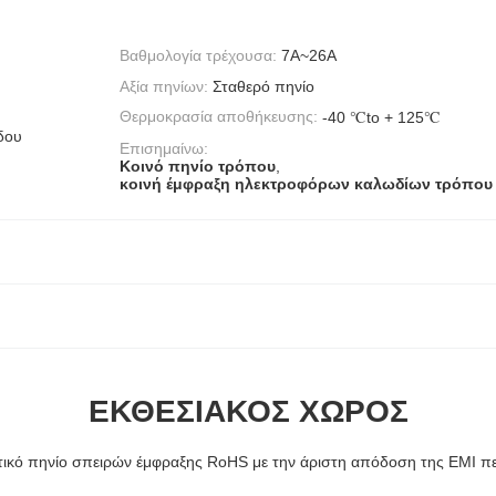
Βαθμολογία τρέχουσα:
7A~26A
Αξία πηνίων:
Σταθερό πηνίο
Θερμοκρασία αποθήκευσης:
-40 ℃to + 125℃
δου
Επισημαίνω:
Κοινό πηνίο τρόπου
,
κοινή έμφραξη ηλεκτροφόρων καλωδίων τρόπου
ΕΚΘΕΣΙΑΚΌΣ ΧΏΡΟΣ
ικό πηνίο σπειρών έμφραξης RoHS με την άριστη απόδοση της EMI π