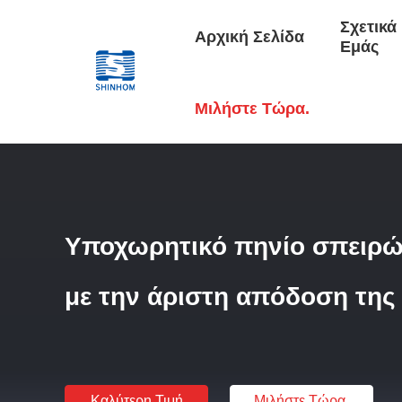
Σχετικά
Αρχική Σελίδα
Εμάς
Αρχική Σελίδα
/
Προϊόντα
/
Κοινή Έμφραξη Τρόπου
/
Υποχ
Μιλήστε Τώρα.
Υποχωρητικό πηνίο σπειρ
με την άριστη απόδοση τη
Καλύτερη Τιμή
Μιλήστε Τώρα.